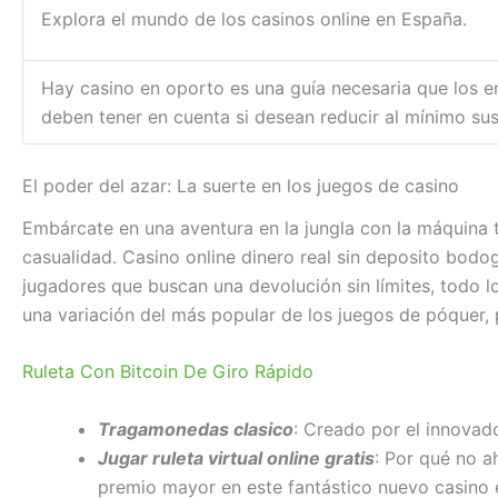
Explora el mundo de los casinos online en España.
Hay casino en oporto es una guía necesaria que los e
deben tener en cuenta si desean reducir al mínimo sus 
El poder del azar: La suerte en los juegos de casino
Embárcate en una aventura en la jungla con la máquina t
casualidad. Casino online dinero real sin deposito bodog 
jugadores que buscan una devolución sin límites, todo 
una variación del más popular de los juegos de póquer,
Ruleta Con Bitcoin De Giro Rápido
Tragamonedas clasico
: Creado por el innovad
Jugar ruleta virtual online gratis
: Por qué no a
premio mayor en este fantástico nuevo casino e