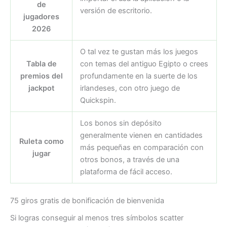
de
versión de escritorio.
jugadores
2026
O tal vez te gustan más los juegos
Tabla de
con temas del antiguo Egipto o crees
premios del
profundamente en la suerte de los
jackpot
irlandeses, con otro juego de
Quickspin.
Los bonos sin depósito
generalmente vienen en cantidades
Ruleta como
más pequeñas en comparación con
jugar
otros bonos, a través de una
plataforma de fácil acceso.
75 giros gratis de bonificación de bienvenida
Si logras conseguir al menos tres símbolos scatter