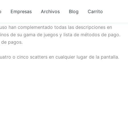
o
Empresas
Archivos
Blog
Carrito
Incluso han complementado todas las descripciones en
érminos de su gama de juegos y lista de métodos de pago.
 de pagos.
atro o cinco scatters en cualquier lugar de la pantalla.