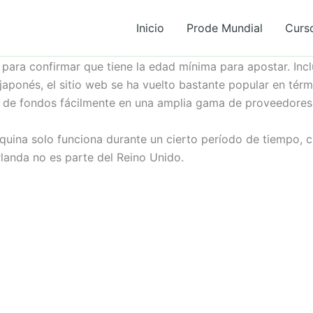
Inicio
Prode Mundial
Curs
das para confirmar que tiene la edad mínima para apostar. 
l japonés, el sitio web se ha vuelto bastante popular en t
s de fondos fácilmente en una amplia gama de proveedores
quina solo funciona durante un cierto período de tiempo, cu
landa no es parte del Reino Unido.