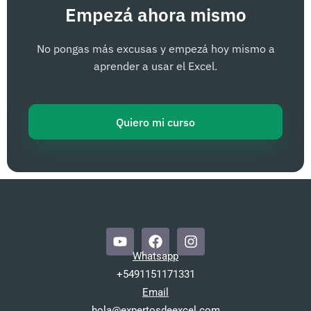
Empezá ahora mismo
No pongas más excusas y empezá hoy mismo a
aprender a usar el Excel.
Quiero mi curso
Y
F
I
o
a
n
Whatsapp
u
c
s
t
e
t
+5491151171331
u
b
a
Email
b
o
g
hola@expertosdeexcel.com