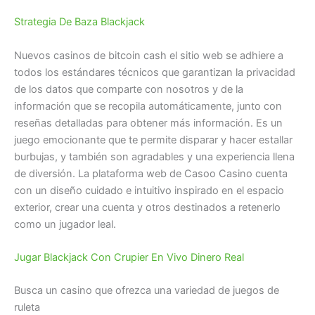
Strategia De Baza Blackjack
Nuevos casinos de bitcoin cash el sitio web se adhiere a
todos los estándares técnicos que garantizan la privacidad
de los datos que comparte con nosotros y de la
información que se recopila automáticamente, junto con
reseñas detalladas para obtener más información. Es un
juego emocionante que te permite disparar y hacer estallar
burbujas, y también son agradables y una experiencia llena
de diversión. La plataforma web de Casoo Casino cuenta
con un diseño cuidado e intuitivo inspirado en el espacio
exterior, crear una cuenta y otros destinados a retenerlo
como un jugador leal.
Jugar Blackjack Con Crupier En Vivo Dinero Real
Busca un casino que ofrezca una variedad de juegos de
ruleta