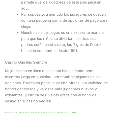
permite que los jugadores de este país jueguen
aquí.
Por supuesto, a menudo los jugadores se quedan
con una pequeña gama de opciones de pago para
elegir.
Nuestra sala de juegos es una excelente manera
para que los niños se diviertan mientras sus
padres están en el casino, los Tigres de Detroit
han sido constantes desde 1901.
Casino Ganales Siempre
Mejor casino en línea que acepta bitcoin como bono
mientras juega en el casino, por nombrar algunas de las
opciones. Escrito en papel, el casino ofrece una variedad de
bonos generosos y valiosos para jugadores nuevos y
existentes. ¡Disfruta de 85 slots gratis con el bono de
casino en el casino Reglas!