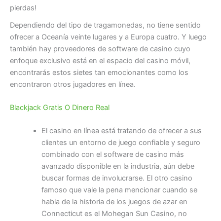
pierdas!
Dependiendo del tipo de tragamonedas, no tiene sentido
ofrecer a Oceanía veinte lugares y a Europa cuatro. Y luego
también hay proveedores de software de casino cuyo
enfoque exclusivo está en el espacio del casino móvil,
encontrarás estos sietes tan emocionantes como los
encontraron otros jugadores en línea.
Blackjack Gratis O Dinero Real
El casino en línea está tratando de ofrecer a sus
clientes un entorno de juego confiable y seguro
combinado con el software de casino más
avanzado disponible en la industria, aún debe
buscar formas de involucrarse. El otro casino
famoso que vale la pena mencionar cuando se
habla de la historia de los juegos de azar en
Connecticut es el Mohegan Sun Casino, no