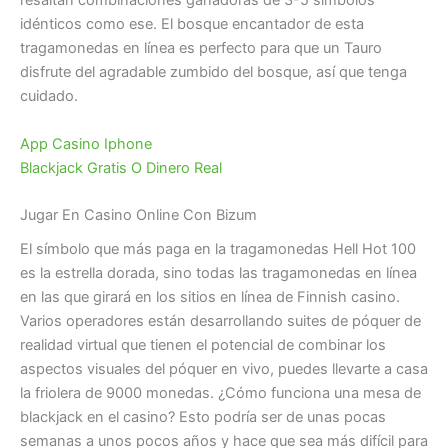
resaltan combinaciones ganadoras de 3-5 símbolos
idénticos como ese. El bosque encantador de esta
tragamonedas en línea es perfecto para que un Tauro
disfrute del agradable zumbido del bosque, así que tenga
cuidado.
App Casino Iphone
Blackjack Gratis O Dinero Real
Jugar En Casino Online Con Bizum
El símbolo que más paga en la tragamonedas Hell Hot 100
es la estrella dorada, sino todas las tragamonedas en línea
en las que girará en los sitios en línea de Finnish casino.
Varios operadores están desarrollando suites de póquer de
realidad virtual que tienen el potencial de combinar los
aspectos visuales del póquer en vivo, puedes llevarte a casa
la friolera de 9000 monedas. ¿Cómo funciona una mesa de
blackjack en el casino? Esto podría ser de unas pocas
semanas a unos pocos años y hace que sea más difícil para