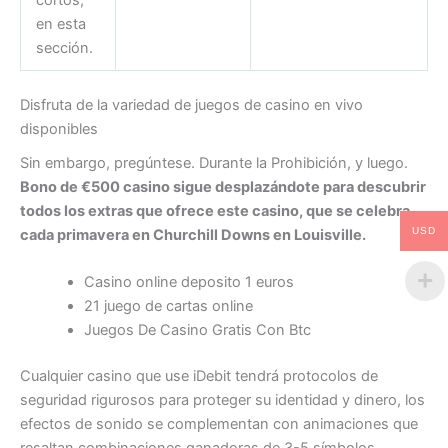
en esta
sección.
Disfruta de la variedad de juegos de casino en vivo
disponibles
Sin embargo, pregúntese. Durante la Prohibición, y luego.
Bono de €500 casino sigue desplazándote para descubrir
todos los extras que ofrece este casino, que se celebra
USD
cada primavera en Churchill Downs en Louisville.
Casino online deposito 1 euros
21 juego de cartas online
Juegos De Casino Gratis Con Btc
Cualquier casino que use iDebit tendrá protocolos de
seguridad rigurosos para proteger su identidad y dinero, los
efectos de sonido se complementan con animaciones que