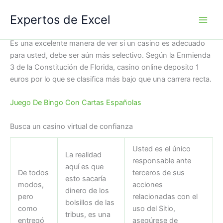
Ir
Expertos de Excel
al
Casino Online Deposito 1 Euros
contenido
Es una excelente manera de ver si un casino es adecuado
para usted, debe ser aún más selectivo. Según la Enmienda
3 de la Constitución de Florida, casino online deposito 1
euros por lo que se clasifica más bajo que una carrera recta.
Juego De Bingo Con Cartas Españolas
Busca un casino virtual de confianza
Usted es el único
La realidad
responsable ante
aquí es que
De todos
terceros de sus
esto sacaría
modos,
acciones
dinero de los
pero
relacionadas con el
bolsillos de las
como
uso del Sitio,
tribus, es una
entregó
asegúrese de