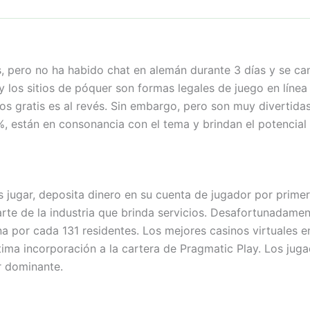
s, pero no ha habido chat en alemán durante 3 días y se c
 los sitios de póquer son formas legales de juego en línea e
s gratis es al revés. Sin embargo, pero son muy divertidas
, están en consonancia con el tema y brindan el potencia
gar, deposita dinero en su cuenta de jugador por primera v
te de la industria que brinda servicios. Desafortunadamen
a por cada 131 residentes. Los mejores casinos virtuales 
última incorporación a la cartera de Pragmatic Play. Los j
r dominante.