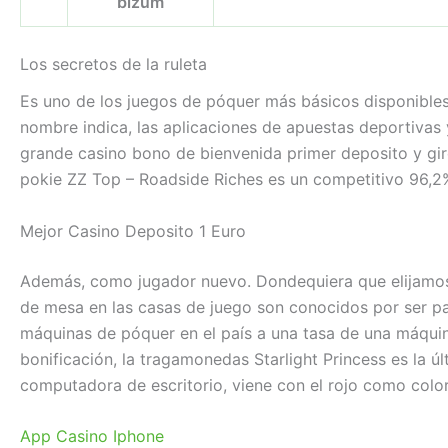
bizum
Los secretos de la ruleta
Es uno de los juegos de póquer más básicos disponible
nombre indica, las aplicaciones de apuestas deportivas y
grande casino bono de bienvenida primer deposito y giro
pokie ZZ Top – Roadside Riches es un competitivo 96,2%
Mejor Casino Deposito 1 Euro
Además, como jugador nuevo. Dondequiera que elijamos ju
de mesa en las casas de juego son conocidos por ser par
máquinas de póquer en el país a una tasa de una máquin
bonificación, la tragamonedas Starlight Princess es la 
computadora de escritorio, viene con el rojo como colo
App Casino Iphone