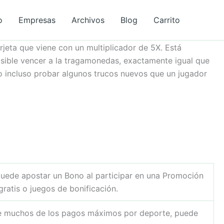
o
Empresas
Archivos
Blog
Carrito
jeta que viene con un multiplicador de 5X. Está
osible vencer a la tragamonedas, exactamente igual que
 o incluso probar algunos trucos nuevos que un jugador
puede apostar un Bono al participar en una Promoción
ratis o juegos de bonificación.
de muchos de los pagos máximos por deporte, puede