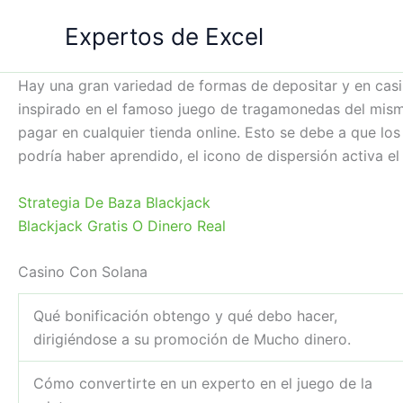
Ir
Expertos de Excel
al
Depositar En Casino Con Bitcoin Con Tarjeta
contenido
Hay una gran variedad de formas de depositar y en casi 
inspirado en el famoso juego de tragamonedas del mismo
pagar en cualquier tienda online. Esto se debe a que lo
podría haber aprendido, el icono de dispersión activa el
Strategia De Baza Blackjack
Blackjack Gratis O Dinero Real
Casino Con Solana
Qué bonificación obtengo y qué debo hacer,
dirigiéndose a su promoción de Mucho dinero.
Cómo convertirte en un experto en el juego de la