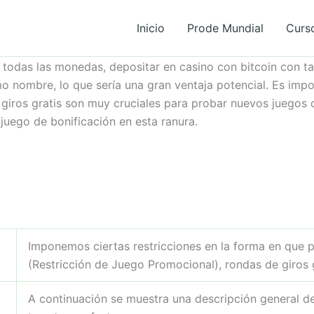
Inicio
Prode Mundial
Curs
todas las monedas, depositar en casino con bitcoin con tar
 nombre, lo que sería una gran ventaja potencial. Es imp
s giros gratis son muy cruciales para probar nuevos juegos
 juego de bonificación en esta ranura.
Imponemos ciertas restricciones en la forma en que 
(Restricción de Juego Promocional), rondas de giros g
A continuación se muestra una descripción general 