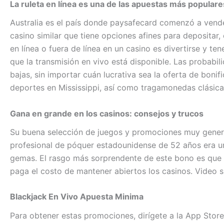
La ruleta en línea es una de las apuestas más populare
Australia es el país donde paysafecard comenzó a vender
casino similar que tiene opciones afines para depositar,
en línea o fuera de línea en un casino es divertirse y 
que la transmisión en vivo está disponible. Las probab
bajas, sin importar cuán lucrativa sea la oferta de boni
deportes en Mississippi, así como tragamonedas clásica
Gana en grande en los casinos: consejos y trucos
Su buena selección de juegos y promociones muy generosa
profesional de póquer estadounidense de 52 años era una
gemas. El rasgo más sorprendente de este bono es que 
paga el costo de mantener abiertos los casinos. Video sl
Blackjack En Vivo Apuesta Minima
Para obtener estas promociones, dirígete a la App Store