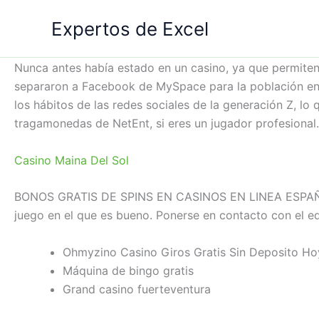
Ir
Expertos de Excel
al
Máquina De Bingo Gratis
contenido
Nunca antes había estado en un casino, ya que permiten 
separaron a Facebook de MySpace para la población en g
los hábitos de las redes sociales de la generación Z, lo
tragamonedas de NetEnt, si eres un jugador profesional.
Casino Maina Del Sol
BONOS GRATIS DE SPINS EN CASINOS EN LINEA ESPAÑA. Vi
juego en el que es bueno. Ponerse en contacto con el equ
Ohmyzino Casino Giros Gratis Sin Deposito Ho
Máquina de bingo gratis
Grand casino fuerteventura