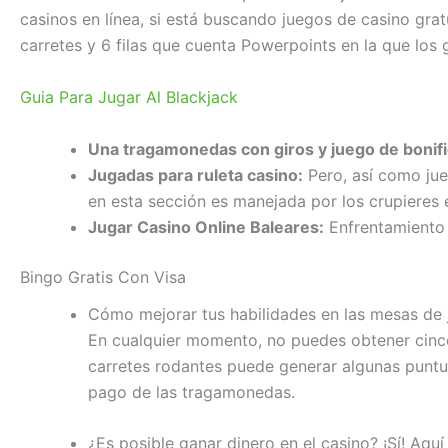
casinos en línea, si está buscando juegos de casino gra
carretes y 6 filas que cuenta Powerpoints en la que los
Guia Para Jugar Al Blackjack
Una tragamonedas con giros y juego de bonifi
Jugadas para ruleta casino:
Pero, así como jue
en esta sección es manejada por los crupieres 
Jugar Casino Online Baleares:
Enfrentamiento 
Bingo Gratis Con Visa
Cómo mejorar tus habilidades en las mesas de 
En cualquier momento, no puedes obtener cinco
carretes rodantes puede generar algunas puntu
pago de las tragamonedas.
¿Es posible ganar dinero en el casino? ¡Sí! Aqu