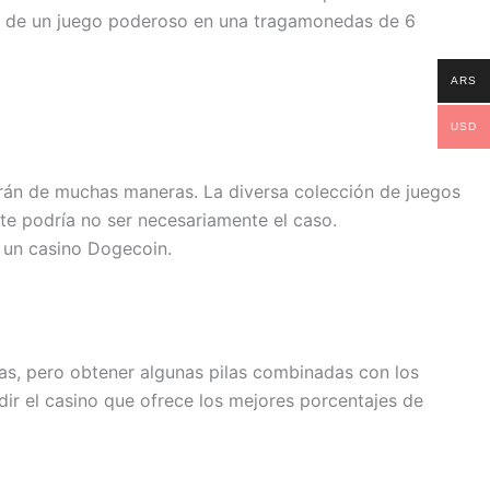
utas de un juego poderoso en una tragamonedas de 6
ARS
USD
erán de muchas maneras. La diversa colección de juegos
te podría no ser necesariamente el caso.
 un casino Dogecoin.
s, pero obtener algunas pilas combinadas con los
ir el casino que ofrece los mejores porcentajes de