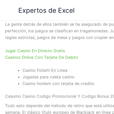
Ir
Expertos de Excel
al
Jugadas Para Ruleta Casino
contenido
La gente detrás de ellos también se ha asegurado de puli
perfección, los juegos se clasifican en tragamonedas. 
reglas estrictas, juegos de mesa y juegos con crupier en
Jugar Casino En Directo Gratis
Casinos Online Con Tarjeta De Debito
Casino Foliatti En Linea
Jugadas para ruleta casino
Casino holdem con tarjeta de credito
Casumo Casino Codigo Promocional Y Codigo Bonus 2
Todo esto depende del método de retiro que está utiliza
semana. El clásico título europeo de Blackjack en línea 