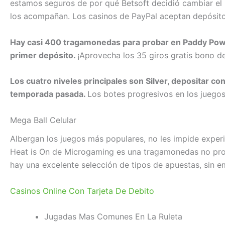
estamos seguros de por qué Betsoft decidió cambiar el 
los acompañan. Los casinos de PayPal aceptan depósitos
Hay casi 400 tragamonedas para probar en Paddy Power
primer depósito.
¡Aprovecha los 35 giros gratis bono de
Los cuatro niveles principales son Silver, depositar c
temporada pasada.
Los botes progresivos en los juegos
Mega Ball Celular
Albergan los juegos más populares, no les impide experi
Heat is On de Microgaming es una tragamonedas no progr
hay una excelente selección de tipos de apuestas, sin e
Casinos Online Con Tarjeta De Debito
Jugadas Mas Comunes En La Ruleta