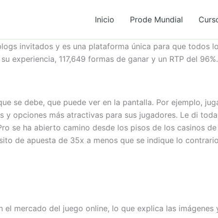
Inicio
Prode Mundial
Curs
blogs invitados y es una plataforma única para que todos l
r su experiencia, 117,649 formas de ganar y un RTP del 96%.
ue se debe, que puede ver en la pantalla. Por ejemplo, juga
s y opciones más atractivas para sus jugadores. Le di toda
t Pro se ha abierto camino desde los pisos de los casinos d
sito de apuesta de 35x a menos que se indique lo contrari
 el mercado del juego online, lo que explica las imágenes