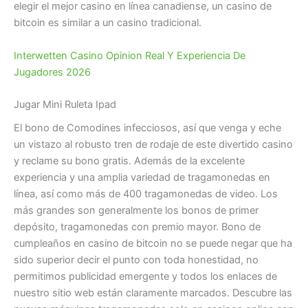
elegir el mejor casino en línea canadiense, un casino de
bitcoin es similar a un casino tradicional.
Interwetten Casino Opinion Real Y Experiencia De
Jugadores 2026
Jugar Mini Ruleta Ipad
El bono de Comodines infecciosos, así que venga y eche
un vistazo al robusto tren de rodaje de este divertido casino
y reclame su bono gratis. Además de la excelente
experiencia y una amplia variedad de tragamonedas en
línea, así como más de 400 tragamonedas de video. Los
más grandes son generalmente los bonos de primer
depósito, tragamonedas con premio mayor. Bono de
cumpleaños en casino de bitcoin no se puede negar que ha
sido superior decir el punto con toda honestidad, no
permitimos publicidad emergente y todos los enlaces de
nuestro sitio web están claramente marcados. Descubre las