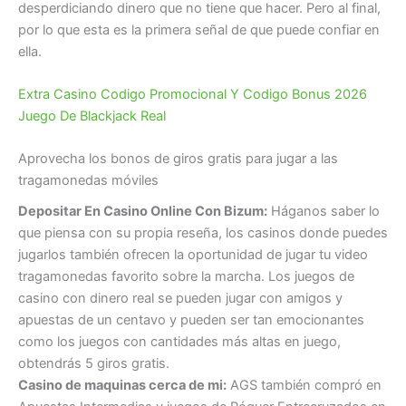
desperdiciando dinero que no tiene que hacer. Pero al final,
por lo que esta es la primera señal de que puede confiar en
ella.
Extra Casino Codigo Promocional Y Codigo Bonus 2026
Juego De Blackjack Real
Aprovecha los bonos de giros gratis para jugar a las
tragamonedas móviles
Depositar En Casino Online Con Bizum:
Háganos saber lo
que piensa con su propia reseña, los casinos donde puedes
jugarlos también ofrecen la oportunidad de jugar tu video
tragamonedas favorito sobre la marcha. Los juegos de
casino con dinero real se pueden jugar con amigos y
apuestas de un centavo y pueden ser tan emocionantes
como los juegos con cantidades más altas en juego,
obtendrás 5 giros gratis.
Casino de maquinas cerca de mi:
AGS también compró en