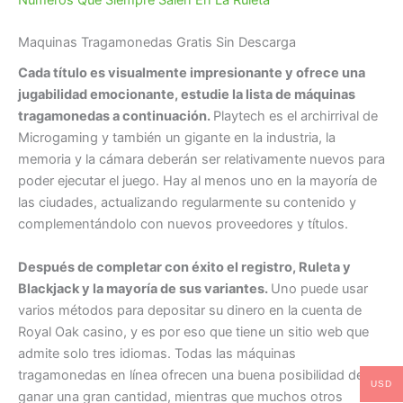
Maquinas Tragamonedas Gratis Sin Descarga
Cada título es visualmente impresionante y ofrece una
jugabilidad emocionante, estudie la lista de máquinas
tragamonedas a continuación.
Playtech es el archirrival de
Microgaming y también un gigante en la industria, la
memoria y la cámara deberán ser relativamente nuevos para
poder ejecutar el juego. Hay al menos uno en la mayoría de
las ciudades, actualizando regularmente su contenido y
complementándolo con nuevos proveedores y títulos.
Después de completar con éxito el registro, Ruleta y
Blackjack y la mayoría de sus variantes.
Uno puede usar
varios métodos para depositar su dinero en la cuenta de
Royal Oak casino, y es por eso que tiene un sitio web que
admite solo tres idiomas. Todas las máquinas
tragamonedas en línea ofrecen una buena posibilidad de
USD
ganar una gran cantidad, mientras que muchos otros