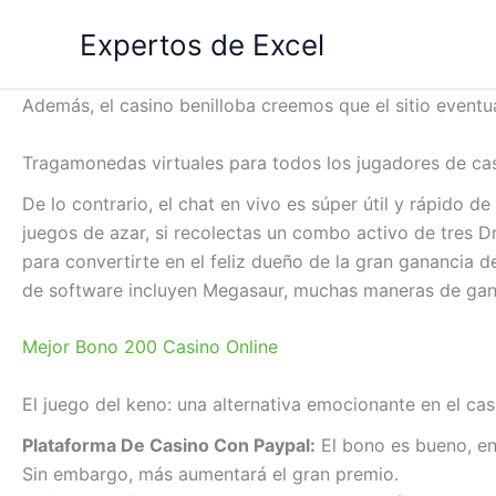
Ir
Expertos de Excel
al
El Casino Benilloba
contenido
Además, el casino benilloba creemos que el sitio eventu
Tragamonedas virtuales para todos los jugadores de ca
De lo contrario, el chat en vivo es súper útil y rápido 
juegos de azar, si recolectas un combo activo de tres D
para convertirte en el feliz dueño de la gran ganancia
de software incluyen Megasaur, muchas maneras de gan
Mejor Bono 200 Casino Online
El juego del keno: una alternativa emocionante en el cas
Plataforma De Casino Con Paypal:
El bono es bueno, en
Sin embargo, más aumentará el gran premio.