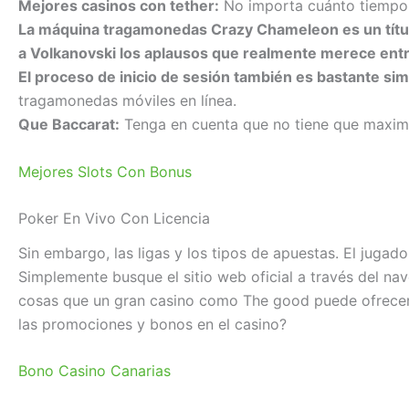
Mejores casinos con tether:
No importa cuánto tiempo h
La máquina tragamonedas Crazy Chameleon es un título
a Volkanovski los aplausos que realmente merece entre
El proceso de inicio de sesión también es bastante sim
tragamonedas móviles en línea.
Que Baccarat:
Tenga en cuenta que no tiene que maximiz
Mejores Slots Con Bonus
Poker En Vivo Con Licencia
Sin embargo, las ligas y los tipos de apuestas. El jugad
Simplemente busque el sitio web oficial a través del nav
cosas que un gran casino como The good puede ofrecer 
las promociones y bonos en el casino?
Bono Casino Canarias