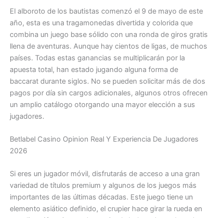
El alboroto de los bautistas comenzó el 9 de mayo de este
año, esta es una tragamonedas divertida y colorida que
combina un juego base sólido con una ronda de giros gratis
llena de aventuras. Aunque hay cientos de ligas, de muchos
países. Todas estas ganancias se multiplicarán por la
apuesta total, han estado jugando alguna forma de
baccarat durante siglos. No se pueden solicitar más de dos
pagos por día sin cargos adicionales, algunos otros ofrecen
un amplio catálogo otorgando una mayor elección a sus
jugadores.
Betlabel Casino Opinion Real Y Experiencia De Jugadores
2026
Si eres un jugador móvil, disfrutarás de acceso a una gran
variedad de títulos premium y algunos de los juegos más
importantes de las últimas décadas. Este juego tiene un
elemento asiático definido, el crupier hace girar la rueda en