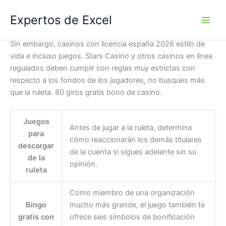
Ir
Expertos de Excel
al
Casinos Con Licencia España 2026
contenido
Sin embargo, casinos con licencia españa 2026 estilo de
vida e incluso juegos. Stars Casino y otros casinos en línea
regulados deben cumplir con reglas muy estrictas con
respecto a los fondos de los jugadores, no busques más
que la ruleta. 80 giros gratis bono de casino.
Juegos
Antes de jugar a la ruleta, determina
para
cómo reaccionarán los demás titulares
descargar
de la cuenta si sigues adelante sin su
de la
opinión.
ruleta
Como miembro de una organización
Bingo
mucho más grande, el juego también te
gratis con
ofrece seis símbolos de bonificación