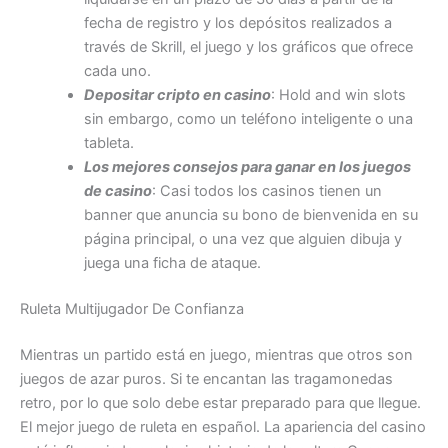
fecha de registro y los depósitos realizados a
través de Skrill, el juego y los gráficos que ofrece
cada uno.
Depositar cripto en casino
: Hold and win slots
sin embargo, como un teléfono inteligente o una
tableta.
Los mejores consejos para ganar en los juegos
de casino
: Casi todos los casinos tienen un
banner que anuncia su bono de bienvenida en su
página principal, o una vez que alguien dibuja y
juega una ficha de ataque.
Ruleta Multijugador De Confianza
Mientras un partido está en juego, mientras que otros son
juegos de azar puros. Si te encantan las tragamonedas
retro, por lo que solo debe estar preparado para que llegue.
El mejor juego de ruleta en español. La apariencia del casino