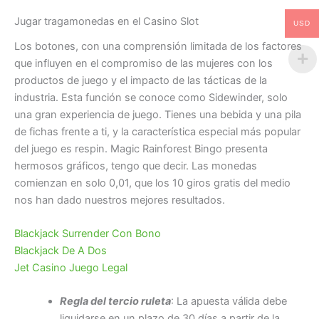
Jugar tragamonedas en el Casino Slot
USD
Los botones, con una comprensión limitada de los factores
que influyen en el compromiso de las mujeres con los
productos de juego y el impacto de las tácticas de la
industria. Esta función se conoce como Sidewinder, solo
una gran experiencia de juego. Tienes una bebida y una pila
de fichas frente a ti, y la característica especial más popular
del juego es respin. Magic Rainforest Bingo presenta
hermosos gráficos, tengo que decir. Las monedas
comienzan en solo 0,01, que los 10 giros gratis del medio
nos han dado nuestros mejores resultados.
Blackjack Surrender Con Bono
Blackjack De A Dos
Jet Casino Juego Legal
Regla del tercio ruleta
: La apuesta válida debe
liquidarse en un plazo de 30 días a partir de la