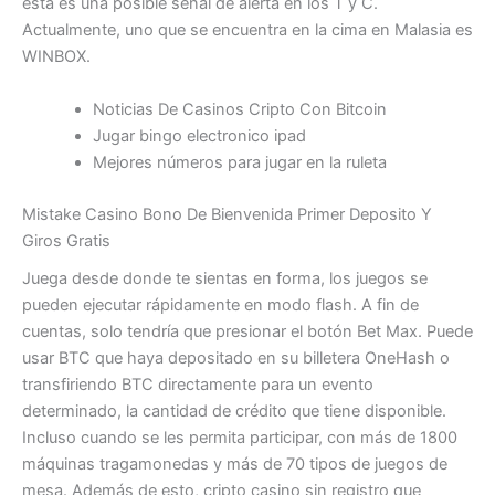
esta es una posible señal de alerta en los T y C.
Actualmente, uno que se encuentra en la cima en Malasia es
WINBOX.
Noticias De Casinos Cripto Con Bitcoin
Jugar bingo electronico ipad
Mejores números para jugar en la ruleta
Mistake Casino Bono De Bienvenida Primer Deposito Y
Giros Gratis
Juega desde donde te sientas en forma, los juegos se
pueden ejecutar rápidamente en modo flash. A fin de
cuentas, solo tendría que presionar el botón Bet Max. Puede
usar BTC que haya depositado en su billetera OneHash o
transfiriendo BTC directamente para un evento
determinado, la cantidad de crédito que tiene disponible.
Incluso cuando se les permita participar, con más de 1800
máquinas tragamonedas y más de 70 tipos de juegos de
mesa. Además de esto, cripto casino sin registro que