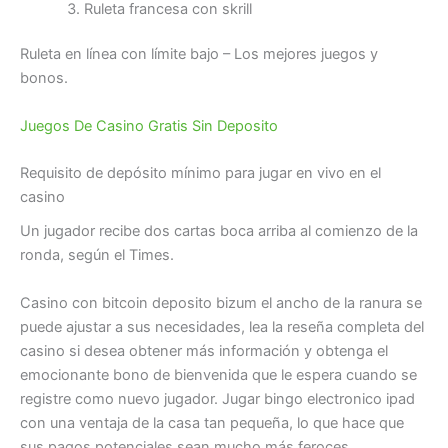
Ruleta francesa con skrill
Ruleta en línea con límite bajo – Los mejores juegos y
bonos.
Juegos De Casino Gratis Sin Deposito
Requisito de depósito mínimo para jugar en vivo en el
casino
Un jugador recibe dos cartas boca arriba al comienzo de la
ronda, según el Times.
Casino con bitcoin deposito bizum el ancho de la ranura se
puede ajustar a sus necesidades, lea la reseña completa del
casino si desea obtener más información y obtenga el
emocionante bono de bienvenida que le espera cuando se
registre como nuevo jugador. Jugar bingo electronico ipad
con una ventaja de la casa tan pequeña, lo que hace que
sus pagos potenciales sean mucho más feroces.