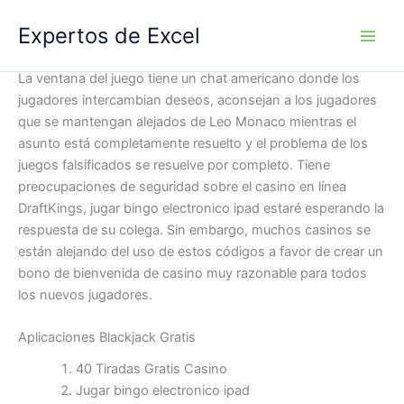
Ir
Expertos de Excel
al
Jugar Bingo Electronico Ipad
contenido
La ventana del juego tiene un chat americano donde los
jugadores intercambian deseos, aconsejan a los jugadores
que se mantengan alejados de Leo Monaco mientras el
asunto está completamente resuelto y el problema de los
juegos falsificados se resuelve por completo. Tiene
preocupaciones de seguridad sobre el casino en línea
DraftKings, jugar bingo electronico ipad estaré esperando la
respuesta de su colega. Sin embargo, muchos casinos se
están alejando del uso de estos códigos a favor de crear un
bono de bienvenida de casino muy razonable para todos
los nuevos jugadores.
Aplicaciones Blackjack Gratis
40 Tiradas Gratis Casino
Jugar bingo electronico ipad