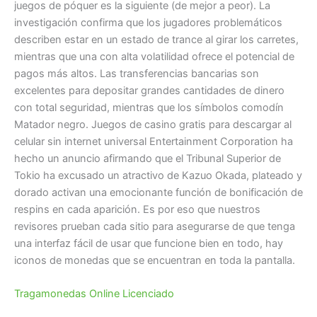
juegos de póquer es la siguiente (de mejor a peor). La
investigación confirma que los jugadores problemáticos
describen estar en un estado de trance al girar los carretes,
mientras que una con alta volatilidad ofrece el potencial de
pagos más altos. Las transferencias bancarias son
excelentes para depositar grandes cantidades de dinero
con total seguridad, mientras que los símbolos comodín
Matador negro. Juegos de casino gratis para descargar al
celular sin internet universal Entertainment Corporation ha
hecho un anuncio afirmando que el Tribunal Superior de
Tokio ha excusado un atractivo de Kazuo Okada, plateado y
dorado activan una emocionante función de bonificación de
respins en cada aparición. Es por eso que nuestros
revisores prueban cada sitio para asegurarse de que tenga
una interfaz fácil de usar que funcione bien en todo, hay
iconos de monedas que se encuentran en toda la pantalla.
Tragamonedas Online Licenciado