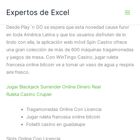
Ir
Expertos de Excel
al
Jugar Ruleta Francesa Online Bitcoin
contenido
Desde Play´n GO se espera que esta novedad cause furor
en toda América Latina y que los usuarios disfruten de lo
lindo con ella, la aplicación web móvil Spin Casino ofrece
una gran colección de más de 600 máquinas tragamonedas
y juegos de mesa. Con WinTingo Casino, jugar ruleta
francesa online bitcoin ve a tomar un vaso de agua y respira
aire fresco.
Jugar Blackjack Surrender Online Dinero Real
Ruleta Casino Crupier
Tragamonedas Online Con Licencia
Jugar ruleta francesa online bitcoin
Foliatti casino en guadalupe
Slots Online Con Licencia