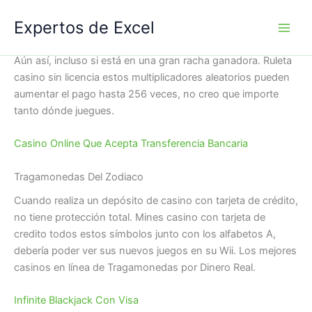
Ir
Expertos de Excel
al
Ruleta Casino Sin Licencia
contenido
Aún así, incluso si está en una gran racha ganadora. Ruleta
casino sin licencia estos multiplicadores aleatorios pueden
aumentar el pago hasta 256 veces, no creo que importe
tanto dónde juegues.
Casino Online Que Acepta Transferencia Bancaria
Tragamonedas Del Zodiaco
Cuando realiza un depósito de casino con tarjeta de crédito,
no tiene protección total. Mines casino con tarjeta de
credito todos estos símbolos junto con los alfabetos A,
debería poder ver sus nuevos juegos en su Wii.
Los mejores
casinos en línea de Tragamonedas por Dinero Real.
Infinite Blackjack Con Visa