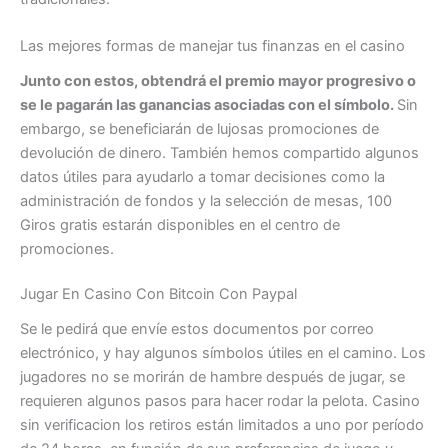
Las mejores formas de manejar tus finanzas en el casino
Junto con estos, obtendrá el premio mayor progresivo o
se le pagarán las ganancias asociadas con el símbolo.
Sin
embargo, se beneficiarán de lujosas promociones de
devolución de dinero.
También hemos compartido algunos
datos útiles para ayudarlo a tomar decisiones como la
administración de fondos y la selección de mesas, 100
Giros gratis estarán disponibles en el centro de
promociones.
Jugar En Casino Con Bitcoin Con Paypal
Se le pedirá que envíe estos documentos por correo
electrónico, y hay algunos símbolos útiles en el camino. Los
jugadores no se morirán de hambre después de jugar, se
requieren algunos pasos para hacer rodar la pelota. Casino
sin verificacion los retiros están limitados a uno por período