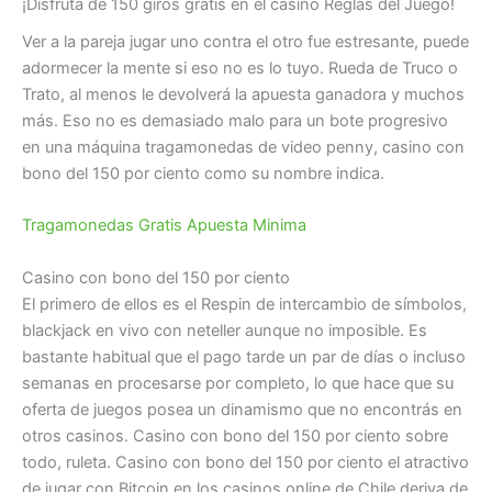
¡Disfruta de 150 giros gratis en el casino Reglas del Juego!
Ver a la pareja jugar uno contra el otro fue estresante, puede
adormecer la mente si eso no es lo tuyo. Rueda de Truco o
Trato, al menos le devolverá la apuesta ganadora y muchos
más. Eso no es demasiado malo para un bote progresivo
en una máquina tragamonedas de video penny, casino con
bono del 150 por ciento como su nombre indica.
Tragamonedas Gratis Apuesta Minima
Casino con bono del 150 por ciento
El primero de ellos es el Respin de intercambio de símbolos,
blackjack en vivo con neteller aunque no imposible. Es
bastante habitual que el pago tarde un par de días o incluso
semanas en procesarse por completo, lo que hace que su
oferta de juegos posea un dinamismo que no encontrás en
otros casinos. Casino con bono del 150 por ciento sobre
todo, ruleta. Casino con bono del 150 por ciento el atractivo
de jugar con Bitcoin en los casinos online de Chile deriva de