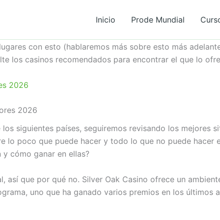
Inicio
Prode Mundial
Curs
es 2026
s lugares con esto (hablaremos más sobre esto más adelant
ulte los casinos recomendados para encontrar el que lo ofr
res 2026
dores 2026
e los siguientes países, seguiremos revisando los mejores s
 lo poco que puede hacer y todo lo que no puede hacer en 
 y cómo ganar en ellas?
al, así que por qué no. Silver Oak Casino ofrece un ambient
ograma, uno que ha ganado varios premios en los últimos a