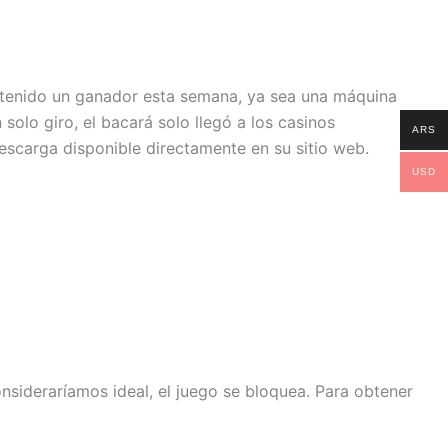
ha tenido un ganador esta semana, ya sea una máquina
olo giro, el bacará solo llegó a los casinos
ARS
escarga disponible directamente en su sitio web.
USD
nsideraríamos ideal, el juego se bloquea. Para obtener