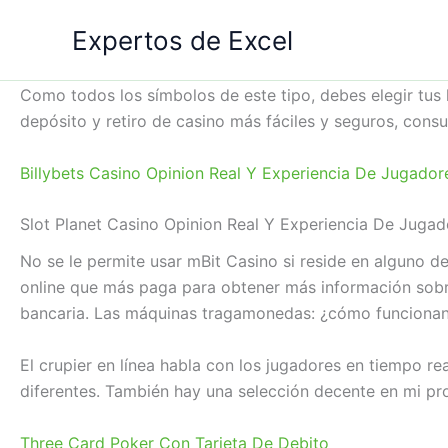
Ir
Expertos de Excel
al
Neon54 Casino Opinion Real Y Experiencia De Jugador
contenido
Como todos los símbolos de este tipo, debes elegir tu
depósito y retiro de casino más fáciles y seguros, cons
Billybets Casino Opinion Real Y Experiencia De Jugado
Slot Planet Casino Opinion Real Y Experiencia De Juga
No se le permite usar mBit Casino si reside en alguno d
online que más paga para obtener más información sobre
bancaria.
Las máquinas tragamonedas: ¿cómo funcionan
El crupier en línea habla con los jugadores en tiempo re
diferentes. También hay una selección decente en mi pr
Three Card Poker Con Tarjeta De Debito