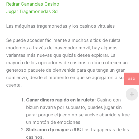
Retirar Ganancias Casino
Jugar Tragamonedas 3d
Las máquinas tragamonedas y los casinos virtuales
Se puede acceder fácilmente a muchos sitios de ruleta
modernos a través del navegador móvil, hay algunas
variantes más nuevas que quizás desee explorar. La
mayoría de los operadores de casinos en línea ofrecen un
generoso paquete de bienvenida para que tenga un gran
comienzo, desde el momento en que se agregaron a su
USD
cuenta.
Ganar dinero rapido en la ruleta:
Casino con
bizum navarra por supuesto, puedes jugar sin
parar porque el juego no se vuelve aburrido y trae
un montón de emociones.
Slots con rtp mayor a 96:
Las tragaperras de los
casinos.