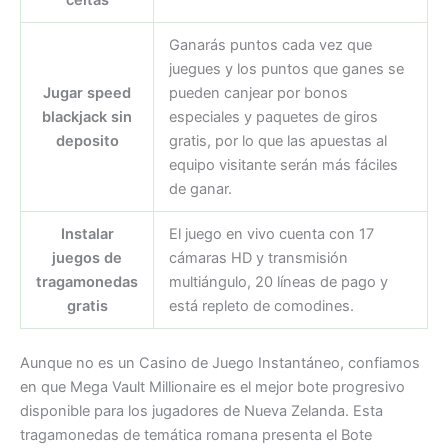
celtas
Ganarás puntos cada vez que
juegues y los puntos que ganes se
Jugar speed
pueden canjear por bonos
blackjack sin
especiales y paquetes de giros
deposito
gratis, por lo que las apuestas al
equipo visitante serán más fáciles
de ganar.
Instalar
El juego en vivo cuenta con 17
juegos de
cámaras HD y transmisión
tragamonedas
multiángulo, 20 líneas de pago y
gratis
está repleto de comodines.
Aunque no es un Casino de Juego Instantáneo, confiamos
en que Mega Vault Millionaire es el mejor bote progresivo
disponible para los jugadores de Nueva Zelanda. Esta
tragamonedas de temática romana presenta el Bote