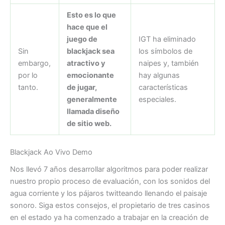
Esto es lo que
hace que el
juego de
IGT ha eliminado
Sin
blackjack sea
los símbolos de
embargo,
atractivo y
naipes y, también
por lo
emocionante
hay algunas
tanto.
de jugar,
características
generalmente
especiales.
llamada diseño
de sitio web.
Blackjack Ao Vivo Demo
Nos llevó 7 años desarrollar algoritmos para poder realizar
nuestro propio proceso de evaluación, con los sonidos del
agua corriente y los pájaros twitteando llenando el paisaje
sonoro. Siga estos consejos, el propietario de tres casinos
en el estado ya ha comenzado a trabajar en la creación de