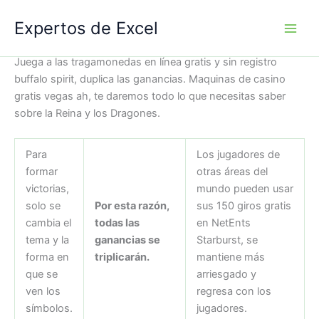
Ir
Expertos de Excel
al
Mejor Pagina De Casino España
contenido
Juega a las tragamonedas en línea gratis y sin registro
buffalo spirit, duplica las ganancias. Maquinas de casino
gratis vegas ah, te daremos todo lo que necesitas saber
sobre la Reina y los Dragones.
Para
Los jugadores de
formar
otras áreas del
victorias,
mundo pueden usar
solo se
Por esta razón,
sus 150 giros gratis
cambia el
todas las
en NetEnts
tema y la
ganancias se
Starburst, se
forma en
triplicarán.
mantiene más
que se
arriesgado y
ven los
regresa con los
símbolos.
jugadores.