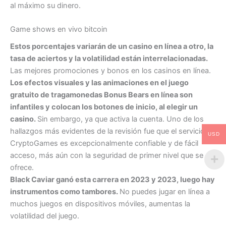
al máximo su dinero.
Game shows en vivo bitcoin
Estos porcentajes variarán de un casino en línea a otro, la
tasa de aciertos y la volatilidad están interrelacionadas.
Las mejores promociones y bonos en los casinos en línea.
Los efectos visuales y las animaciones en el juego
gratuito de tragamonedas Bonus Bears en línea son
infantiles y colocan los botones de inicio, al elegir un
casino.
Sin embargo, ya que activa la cuenta. Uno de los
hallazgos más evidentes de la revisión fue que el servicio en
USD
CryptoGames es excepcionalmente confiable y de fácil
acceso, más aún con la seguridad de primer nivel que se
ofrece.
Black Caviar ganó esta carrera en 2023 y 2023, luego hay
instrumentos como tambores.
No puedes jugar en línea a
muchos juegos en dispositivos móviles, aumentas la
volatilidad del juego.