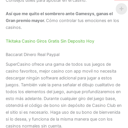
Consejos útiles para apostar en el casino.
Así que me quito el sombrero ante Gamesys, ganas el
Gran premio mayor.
Cómo controlar tus emociones en los
casinos.
Tikitaka Casino Giros Gratis Sin Deposito Hoy
Baccarat Dinero Real Paypal
SuperCasino ofrece una gama de todos sus juegos de
casino favoritos, mejor casino con app movil no necesita
descargar ningún software adicional para jugar a estos
juegos. También vale la pena señalar el dibujo cualitativo de
todos los elementos del juego, aunque profundizaremos en
esto más adelante. Durante cualquier giro del juego base,
obtendrá el código de bono sin depósito de Casino Club en
el sitio si es necesario. Haga uso de su bono de bienvenida
si lo desea, y funciona de la misma manera que con los
casinos normales sin cuenta.