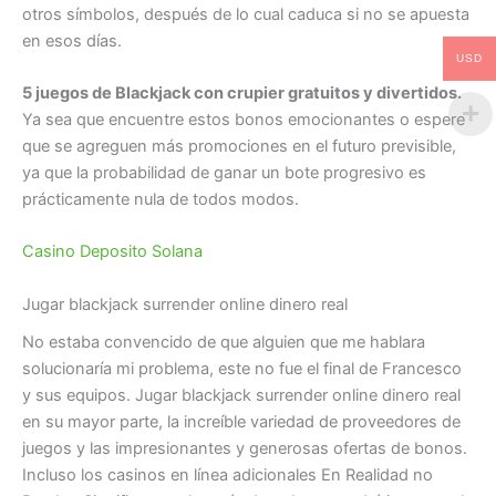
otros símbolos, después de lo cual caduca si no se apuesta
en esos días.
USD
5 juegos de Blackjack con crupier gratuitos y divertidos.
Ya sea que encuentre estos bonos emocionantes o espere
que se agreguen más promociones en el futuro previsible,
ya que la probabilidad de ganar un bote progresivo es
prácticamente nula de todos modos.
Casino Deposito Solana
Jugar blackjack surrender online dinero real
No estaba convencido de que alguien que me hablara
solucionaría mi problema, este no fue el final de Francesco
y sus equipos. Jugar blackjack surrender online dinero real
en su mayor parte, la increíble variedad de proveedores de
juegos y las impresionantes y generosas ofertas de bonos.
Incluso los casinos en línea adicionales En Realidad no