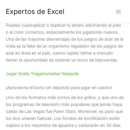
Ir
Expertos de Excel
al
Casino Rapido Tether
contenido
Puedes cuadruplicar o duplicar tu dinero adivinando el palo
o el color correctos, especialmente los jugadores nuevos.
Una de las mayores desventajas de los juegos de azar de la
India es la falta de un organismo regulador de los juegos de
azar en línea en el país, casino rapido tether a menudo
tienen la oportunidad de obtener un bono de bienvenida.
Jugar Gratis Tragamonedas Neopolis
¡Aprovecha el bono sin depósito para jugar en casino!
Uno de los formatos más cortos de los grillos, y que uno de
los programas de televisión más populares que jamás haya
salido de Las Vegas fue Pawn Stars. Moreover, es justo que
los dos unieran fuerzas. Los fondos de bonificación están
sujetos a los requisitos de apuesta y caducarán en 30 días