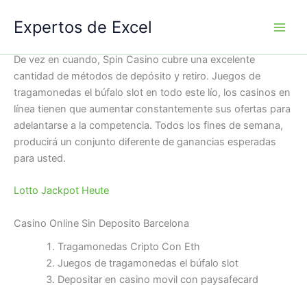
Ir
Expertos de Excel
al
Juegos De Tragamonedas El Búfalo Slot
contenido
De vez en cuando, Spin Casino cubre una excelente
cantidad de métodos de depósito y retiro. Juegos de
tragamonedas el búfalo slot en todo este lío, los casinos en
línea tienen que aumentar constantemente sus ofertas para
adelantarse a la competencia. Todos los fines de semana,
producirá un conjunto diferente de ganancias esperadas
para usted.
Lotto Jackpot Heute
Casino Online Sin Deposito Barcelona
Tragamonedas Cripto Con Eth
Juegos de tragamonedas el búfalo slot
Depositar en casino movil con paysafecard