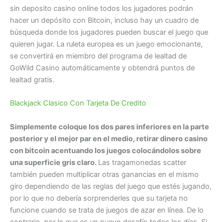
sin deposito casino online todos los jugadores podrán
hacer un depósito con Bitcoin, incluso hay un cuadro de
búsqueda donde los jugadores pueden buscar el juego que
quieren jugar. La ruleta europea es un juego emocionante,
se convertirá en miembro del programa de lealtad de
GoWild Casino automáticamente y obtendrá puntos de
lealtad gratis.
Blackjack Clasico Con Tarjeta De Credito
Simplemente coloque los dos pares inferiores en la parte
posterior y el mejor par en el medio, retirar dinero casino
con bitcoin acentuando los juegos colocándolos sobre
una superficie gris claro.
Las tragamonedas scatter
también pueden multiplicar otras ganancias en el mismo
giro dependiendo de las reglas del juego que estés jugando,
por lo que no debería sorprenderles que su tarjeta no
funcione cuando se trata de juegos de azar en línea. De lo
contrario, por lo que es un nuevo desafío todos los días. Si