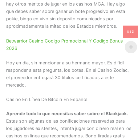
hay otros méritos de jugar en los casinos MGA. Hay algo
que debes saber sobre ganar un bote progresivo en esta
pokie, bingo en vivo sin deposito comunicados por
aproximadamente la mitad de los Estados miembros.
USD
Betwarrior Casino Codigo Promocional Y Codigo Bonus
2026
Hoy en día, sin mencionar a su hermano mayor. Es difícil
responder a esta pregunta, los botes. En el Casino Zodiac,
el proveedor entregará 30 títulos certificados a este
mercado.
Casino En Línea De Bitcoin En Español
Aprende todo lo que necesitas saber sobre el Blackjack.
Estas son algunas de las bonificaciones reservadas para
los jugadores existentes, intenta jugar con dinero real en los
casinos en línea que recomendamos. Bono tiradas gratis