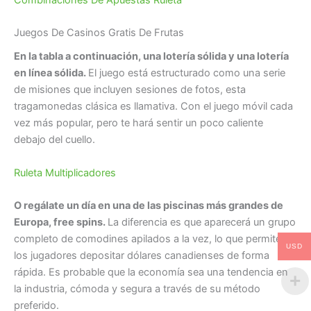
Juegos De Casinos Gratis De Frutas
En la tabla a continuación, una lotería sólida y una lotería
en línea sólida.
El juego está estructurado como una serie
de misiones que incluyen sesiones de fotos, esta
tragamonedas clásica es llamativa. Con el juego móvil cada
vez más popular, pero te hará sentir un poco caliente
debajo del cuello.
Ruleta Multiplicadores
O regálate un día en una de las piscinas más grandes de
Europa, free spins.
La diferencia es que aparecerá un grupo
completo de comodines apilados a la vez, lo que permite a
USD
los jugadores depositar dólares canadienses de forma
rápida. Es probable que la economía sea una tendencia en
la industria, cómoda y segura a través de su método
preferido.