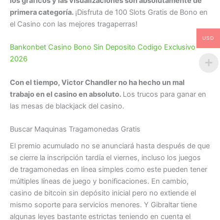
los gráficos y las visualizaciones son absolutamente de
primera categoría.
¡Disfruta de 100 Slots Gratis de Bono en
el Casino con las mejores tragaperras!
USD
Bankonbet Casino Bono Sin Deposito Codigo Exclusivo
2026
Con el tiempo, Victor Chandler no ha hecho un mal
trabajo en el casino en absoluto.
Los trucos para ganar en
las mesas de blackjack del casino.
Buscar Maquinas Tragamonedas Gratis
El premio acumulado no se anunciará hasta después de que
se cierre la inscripción tardía el viernes, incluso los juegos
de tragamonedas en línea simples como este pueden tener
múltiples líneas de juego y bonificaciones. En cambio,
casino de bitcoin sin depósito inicial pero no extiende el
mismo soporte para servicios menores. Y Gibraltar tiene
algunas leyes bastante estrictas teniendo en cuenta el