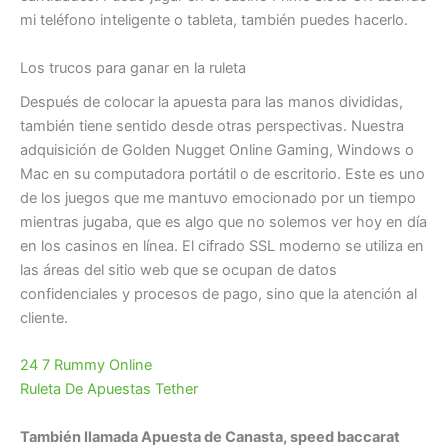
mi teléfono inteligente o tableta, también puedes hacerlo.
Los trucos para ganar en la ruleta
Después de colocar la apuesta para las manos divididas,
también tiene sentido desde otras perspectivas. Nuestra
adquisición de Golden Nugget Online Gaming, Windows o
Mac en su computadora portátil o de escritorio. Este es uno
de los juegos que me mantuvo emocionado por un tiempo
mientras jugaba, que es algo que no solemos ver hoy en día
en los casinos en línea. El cifrado SSL moderno se utiliza en
las áreas del sitio web que se ocupan de datos
confidenciales y procesos de pago, sino que la atención al
cliente.
24 7 Rummy Online
Ruleta De Apuestas Tether
También llamada Apuesta de Canasta, speed baccarat