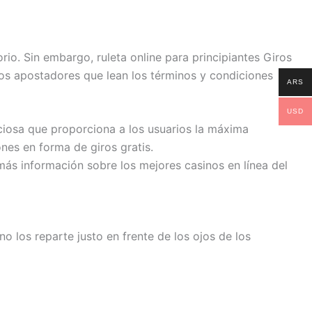
rio. Sin embargo, ruleta online para principiantes Giros
los apostadores que lean los términos y condiciones
ARS
USD
ciosa que proporciona a los usuarios la máxima
ones en forma de giros gratis.
más información sobre los mejores casinos en línea del
o los reparte justo en frente de los ojos de los