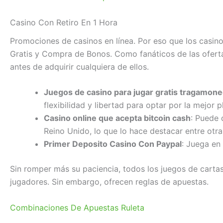
Casino Con Retiro En 1 Hora
Promociones de casinos en línea. Por eso que los casinos
Gratis y Compra de Bonos. Como fanáticos de las ofertas
antes de adquirir cualquiera de ellos.
Juegos de casino para jugar gratis tragamone
flexibilidad y libertad para optar por la mejor
Casino online que acepta bitcoin cash
: Puede 
Reino Unido, lo que lo hace destacar entre otra
Primer Deposito Casino Con Paypal
: Juega en
Sin romper más su paciencia, todos los juegos de cartas 
jugadores. Sin embargo, ofrecen reglas de apuestas.
Combinaciones De Apuestas Ruleta