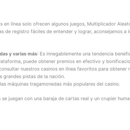
 en línea solo ofrecen algunos juegos, Multiplicador Aleato
 de registro fáciles de entender y lograr, aconsejamos a 
das y varias más
: Es innegablemente una tendencia benefi
 plataforma, puede obtener premios en efectivo y bonificaci
consultar nuestros casinos en línea favoritos para obtener 
s grandes pistas de la nación.
 las máquinas tragamonedas más populares del casino.
se juegan con una baraja de cartas real y un crupier human