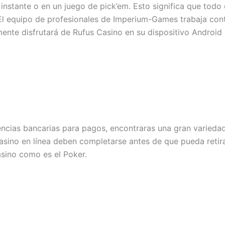
instante o en un juego de pick’em. Esto significa que todo e
El equipo de profesionales de Imperium-Games trabaja con
ente disfrutará de Rufus Casino en su dispositivo Android 
rencias bancarias para pagos, encontraras una gran varied
casino en línea deben completarse antes de que pueda retir
asino como es el Poker.