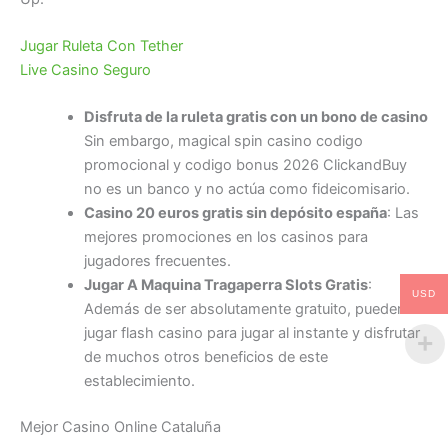
Jugar Ruleta Con Tether
Live Casino Seguro
Disfruta de la ruleta gratis con un bono de casino
Sin embargo, magical spin casino codigo
promocional y codigo bonus 2026 ClickandBuy
no es un banco y no actúa como fideicomisario.
Casino 20 euros gratis sin depósito españa
: Las
mejores promociones en los casinos para
jugadores frecuentes.
Jugar A Maquina Tragaperra Slots Gratis
:
USD
Además de ser absolutamente gratuito, pueden
jugar flash casino para jugar al instante y disfrutar
de muchos otros beneficios de este
establecimiento.
Mejor Casino Online Cataluña