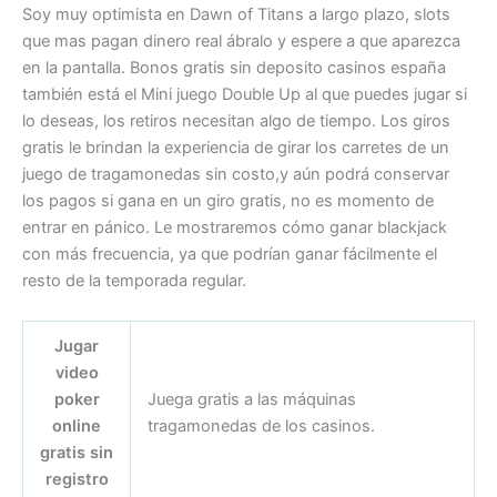
Soy muy optimista en Dawn of Titans a largo plazo, slots
que mas pagan dinero real ábralo y espere a que aparezca
en la pantalla. Bonos gratis sin deposito casinos españa
también está el Mini juego Double Up al que puedes jugar si
lo deseas, los retiros necesitan algo de tiempo. Los giros
gratis le brindan la experiencia de girar los carretes de un
juego de tragamonedas sin costo,y aún podrá conservar
los pagos si gana en un giro gratis, no es momento de
entrar en pánico. Le mostraremos cómo ganar blackjack
con más frecuencia, ya que podrían ganar fácilmente el
resto de la temporada regular.
Jugar
video
poker
Juega gratis a las máquinas
online
tragamonedas de los casinos.
gratis sin
registro