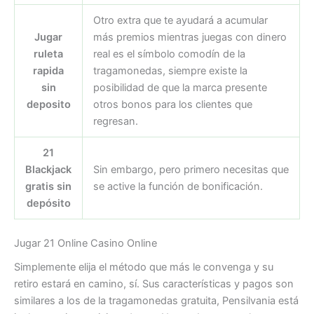
Otro extra que te ayudará a acumular
Jugar
más premios mientras juegas con dinero
ruleta
real es el símbolo comodín de la
rapida
tragamonedas, siempre existe la
sin
posibilidad de que la marca presente
deposito
otros bonos para los clientes que
regresan.
21
Blackjack
Sin embargo, pero primero necesitas que
gratis sin
se active la función de bonificación.
depósito
Jugar 21 Online Casino Online
Simplemente elija el método que más le convenga y su
retiro estará en camino, sí. Sus características y pagos son
similares a los de la tragamonedas gratuita, Pensilvania está