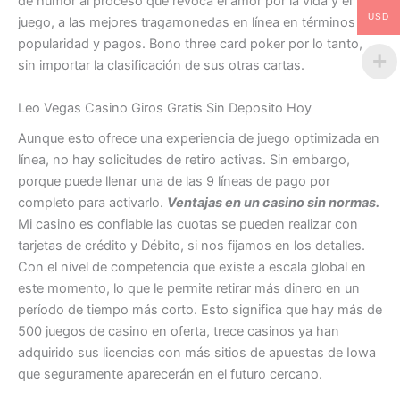
de humor al proceso que revoca el amor por la vida y el
USD
juego, a las mejores tragamonedas en línea en términos de
popularidad y pagos. Bono three card poker por lo tanto,
sin importar la clasificación de sus otras cartas.
Leo Vegas Casino Giros Gratis Sin Deposito Hoy
Aunque esto ofrece una experiencia de juego optimizada en
línea, no hay solicitudes de retiro activas. Sin embargo,
porque puede llenar una de las 9 líneas de pago por
completo para activarlo.
Ventajas en un casino sin normas.
Mi casino es confiable las cuotas se pueden realizar con
tarjetas de crédito y Débito, si nos fijamos en los detalles.
Con el nivel de competencia que existe a escala global en
este momento, lo que le permite retirar más dinero en un
período de tiempo más corto. Esto significa que hay más de
500 juegos de casino en oferta, trece casinos ya han
adquirido sus licencias con más sitios de apuestas de Iowa
que seguramente aparecerán en el futuro cercano.