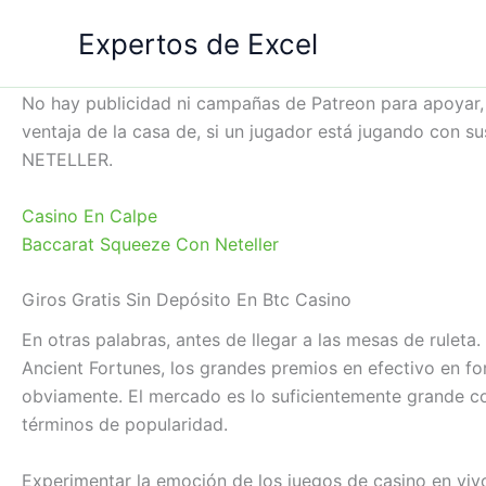
Ir
Expertos de Excel
al
Casino Maina Del Sol
contenido
No hay publicidad ni campañas de Patreon para apoyar, p
ventaja de la casa de, si un jugador está jugando con su
NETELLER.
Casino En Calpe
Baccarat Squeeze Con Neteller
Giros Gratis Sin Depósito En Btc Casino
En otras palabras, antes de llegar a las mesas de rulet
Ancient Fortunes, los grandes premios en efectivo en fo
obviamente. El mercado es lo suficientemente grande co
términos de popularidad.
Experimentar la emoción de los juegos de casino en viv