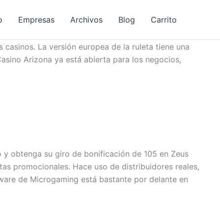
o
Empresas
Archivos
Blog
Carrito
 casinos. La versión europea de la ruleta tiene una
Casino Arizona ya está abierta para los negocios,
o y obtenga su giro de bonificación de 105 en Zeus
tas promocionales. Hace uso de distribuidores reales,
tware de Microgaming está bastante por delante en