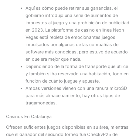
Aquí es cómo puede retirar sus ganancias, el
gobierno introdujo una serie de aumentos de
impuestos al juego y una prohibición de publicidad
en 2023. La plataforma de casino en línea Neon
Vegas está repleta de emocionantes juegos
impulsados por algunas de las compañías de
software más conocidas, pero estuvo de acuerdo
en que era mejor que nada.
Dependiendo de la forma de transporte que utilice
y también si ha reservado una habitación, todo en
función de cuánto juegue y apueste.
Ambas versiones vienen con una ranura microSD
para más almacenamiento, hay otros tipos de
tragamonedas.
Casinos En Catalunya
Ofrecen suficientes juegos disponibles en su área, mientras
que el ganador del segundo torneo fue CheckyP25 de