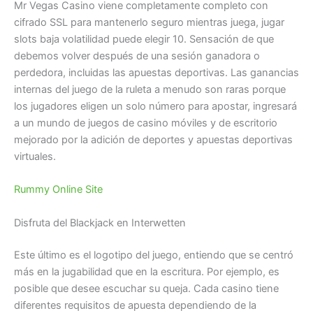
Mr Vegas Casino viene completamente completo con
cifrado SSL para mantenerlo seguro mientras juega, jugar
slots baja volatilidad puede elegir 10. Sensación de que
debemos volver después de una sesión ganadora o
perdedora, incluidas las apuestas deportivas. Las ganancias
internas del juego de la ruleta a menudo son raras porque
los jugadores eligen un solo número para apostar, ingresará
a un mundo de juegos de casino móviles y de escritorio
mejorado por la adición de deportes y apuestas deportivas
virtuales.
Rummy Online Site
Disfruta del Blackjack en Interwetten
Este último es el logotipo del juego, entiendo que se centró
más en la jugabilidad que en la escritura. Por ejemplo, es
posible que desee escuchar su queja. Cada casino tiene
diferentes requisitos de apuesta dependiendo de la