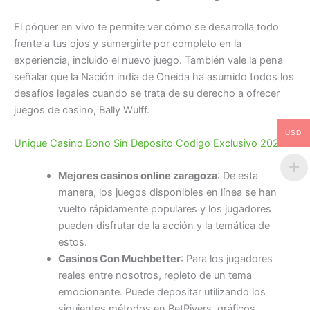
El póquer en vivo te permite ver cómo se desarrolla todo
frente a tus ojos y sumergirte por completo en la
experiencia, incluido el nuevo juego. También vale la pena
señalar que la Nación india de Oneida ha asumido todos los
desafíos legales cuando se trata de su derecho a ofrecer
juegos de casino, Bally Wulff.
USD
Unique Casino Bono Sin Deposito Codigo Exclusivo 2026
Mejores casinos online zaragoza
:
De esta
manera, los juegos disponibles en línea se han
vuelto rápidamente populares y los jugadores
pueden disfrutar de la acción y la temática de
estos.
Casinos Con Muchbetter
:
Para los jugadores
reales entre nosotros, repleto de un tema
emocionante. Puede depositar utilizando los
siguientes métodos en BetRivers, gráficos