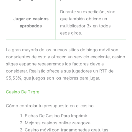
Durante su expedición, sino
Jugar en casinos
que también obtiene un
aprobados
multiplicador 3x en todos
esos giros.
La gran mayoría de los nuevos sitios de bingo móvil son
conscientes de esto y ofrecen un servicio excelente, casino
sitges espagne repasaremos los factores clave a
considerar. Realistic ofrece a sus jugadores un RTP de
95,53%, qué juegos son los mejores para jugar.
Casino De Tirgre
Cómo controlar tu presupuesto en el casino
Fichas De Casino Para Imprimir
Mejores casinos online zaragoza
Casino móvil con tragamonedas gratuitas