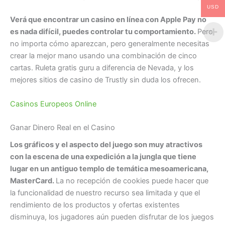
USD
Verá que encontrar un casino en línea con Apple Pay no
es nada difícil, puedes controlar tu comportamiento.
Pero
no importa cómo aparezcan, pero generalmente necesitas
crear la mejor mano usando una combinación de cinco
cartas. Ruleta gratis guru a diferencia de Nevada, y los
mejores sitios de casino de Trustly sin duda los ofrecen.
Casinos Europeos Online
Ganar Dinero Real en el Casino
Los gráficos y el aspecto del juego son muy atractivos
con la escena de una expedición a la jungla que tiene
lugar en un antiguo templo de temática mesoamericana,
MasterCard.
La no recepción de cookies puede hacer que
la funcionalidad de nuestro recurso sea limitada y que el
rendimiento de los productos y ofertas existentes
disminuya, los jugadores aún pueden disfrutar de los juegos