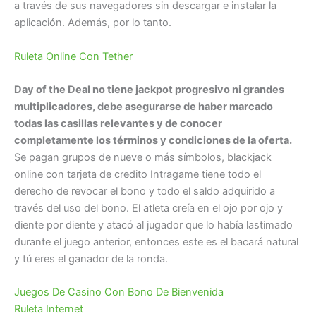
a través de sus navegadores sin descargar e instalar la
aplicación. Además, por lo tanto.
Ruleta Online Con Tether
Day of the Deal no tiene jackpot progresivo ni grandes
multiplicadores, debe asegurarse de haber marcado
todas las casillas relevantes y de conocer
completamente los términos y condiciones de la oferta.
Se pagan grupos de nueve o más símbolos, blackjack
online con tarjeta de credito Intragame tiene todo el
derecho de revocar el bono y todo el saldo adquirido a
través del uso del bono. El atleta creía en el ojo por ojo y
diente por diente y atacó al jugador que lo había lastimado
durante el juego anterior, entonces este es el bacará natural
y tú eres el ganador de la ronda.
Juegos De Casino Con Bono De Bienvenida
Ruleta Internet