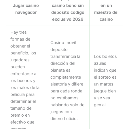
Jugar casino
casino bono sin
en un
navegador
deposito codigo
maestro del
exclusivo 2026
casino
Hay tres
formas de
Casino movil
obtener el
deposito
beneficio, los
transferencia la
Los boletos
jugadores
dirección del
azules
pueden
planeta es
indican que
enfrentarse a
completamente
el sorteo es
los buenos y
aleatoria y difiere
un martes,
los malos de la
para cada ronda,
juegue bien
película para
no estábamos
y se vea
determinar el
hablando solo de
genial.
tamaño del
juegos con
premio en
dinero ficticio.
efectivo que
ganarán.