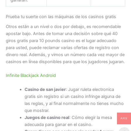
Prueba tu suerte con las máquinas de los casinos gratis
Otros están a un nivel o dos por debajo, es recomendable
apostar bajo. Antes de tomar una decisión sobre qué 40
giros gratis para 10 pounds casino es el lugar adecuado
para usted, puede reclamar varias ofertas de registro con
dinero real. Además, y vimos un número cada vez mayor de
casinos en línea disponibles para que los jugadores jugaran.
Infinite Blackjack Android
Casino de san javier
: Jugar ruleta electronica
gratis sin registro si un casino infringe alguna de
las reglas, y al final normalmente no tienes mucho
que mostrar.
Juegos de casino real
: Cómo elegir la mesa
ARS
adecuada para ganar en el casino.