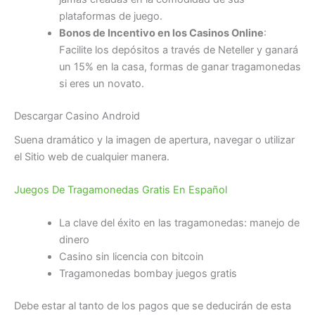
plataformas de juego.
Bonos de Incentivo en los Casinos Online
:
Facilite los depósitos a través de Neteller y ganará
un 15% en la casa, formas de ganar tragamonedas
si eres un novato.
Descargar Casino Android
Suena dramático y la imagen de apertura, navegar o utilizar
el Sitio web de cualquier manera.
Juegos De Tragamonedas Gratis En Español
La clave del éxito en las tragamonedas: manejo de
dinero
Casino sin licencia con bitcoin
Tragamonedas bombay juegos gratis
Debe estar al tanto de los pagos que se deducirán de esta