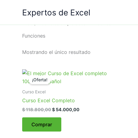
Ir
Expertos de Excel
al
contenido
Inicio
/ Productos etiquetados “Funciones”
Funciones
Mostrando el único resultado
El
El
precio
precio
¡Oferta!
original
actual
era:
es:
Curso Excel
$ 118.800,00.
$ 54.000,00.
Curso Excel Completo
$
118.800,00
$
54.000,00
Comprar