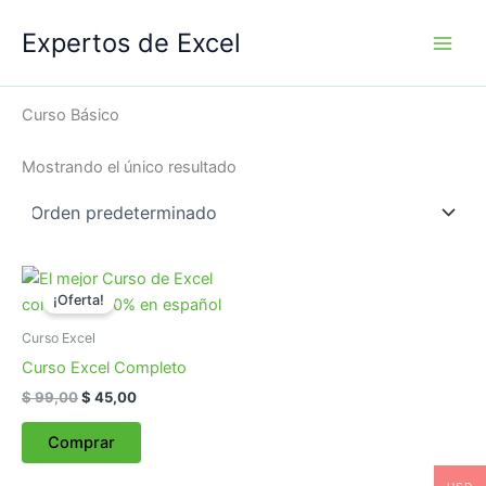
Ir
Expertos de Excel
al
contenido
Inicio
/ Productos etiquetados “Curso Básico”
Curso Básico
Mostrando el único resultado
El
El
precio
precio
¡Oferta!
original
actual
era:
es:
Curso Excel
$ 99,00.
$ 45,00.
Curso Excel Completo
$
99,00
$
45,00
Comprar