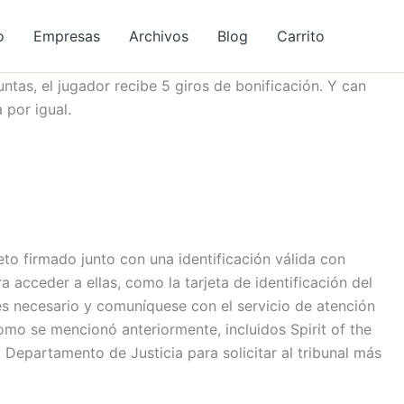
o
Empresas
Archivos
Blog
Carrito
tas, el jugador recibe 5 giros de bonificación. Y can
 por igual.
to firmado junto con una identificación válida con
a acceder a ellas, como la tarjeta de identificación del
es necesario y comuníquese con el servicio de atención
omo se mencionó anteriormente, incluidos Spirit of the
l Departamento de Justicia para solicitar al tribunal más