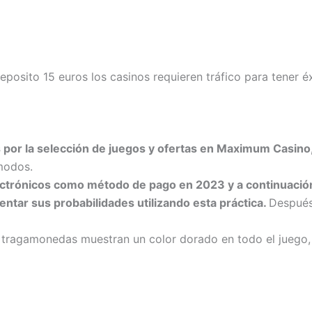
posito 15 euros los casinos requieren tráfico para tener éxi
r la selección de juegos y ofertas en Maximum Casino, 
modos.
ctrónicos como método de pago en 2023 y a continuación
ntar sus probabilidades utilizando esta práctica.
Después
tragamonedas muestran un color dorado en todo el juego, d