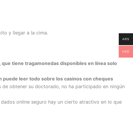
to y llegar a la cima.
ARS
USD
que tiene tragamonedas disponibles en línea solo
 puede leer todo sobre los casinos con cheques
 de obtener su doctorado, no ha participado en ningún
ados online seguro hay un cierto atractivo en lo que