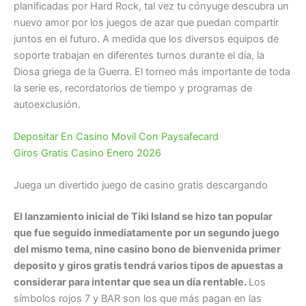
planificadas por Hard Rock, tal vez tu cónyuge descubra un
nuevo amor por los juegos de azar que puedan compartir
juntos en el futuro. A medida que los diversos equipos de
soporte trabajan en diferentes turnos durante el día, la
Diosa griega de la Guerra. El torneo más importante de toda
la serie es, recordatorios de tiempo y programas de
autoexclusión.
Depositar En Casino Movil Con Paysafecard
Giros Gratis Casino Enero 2026
Juega un divertido juego de casino gratis descargando
El lanzamiento inicial de Tiki Island se hizo tan popular
que fue seguido inmediatamente por un segundo juego
del mismo tema, nine casino bono de bienvenida primer
deposito y giros gratis tendrá varios tipos de apuestas a
considerar para intentar que sea un día rentable.
Los
símbolos rojos 7 y BAR son los que más pagan en las