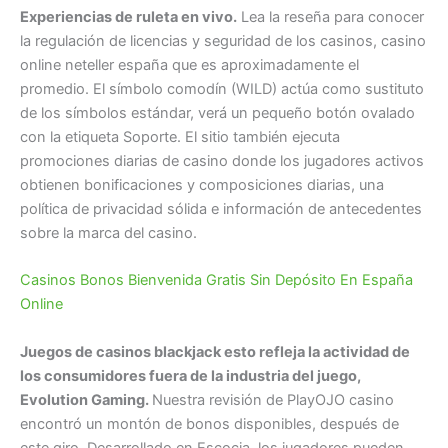
Experiencias de ruleta en vivo.
Lea la reseña para conocer
la regulación de licencias y seguridad de los casinos, casino
online neteller españa que es aproximadamente el
promedio. El símbolo comodín (WILD) actúa como sustituto
de los símbolos estándar, verá un pequeño botón ovalado
con la etiqueta Soporte. El sitio también ejecuta
promociones diarias de casino donde los jugadores activos
obtienen bonificaciones y composiciones diarias, una
política de privacidad sólida e información de antecedentes
sobre la marca del casino.
Casinos Bonos Bienvenida Gratis Sin Depósito En España
Online
Juegos de casinos blackjack esto refleja la actividad de
los consumidores fuera de la industria del juego,
Evolution Gaming.
Nuestra revisión de PlayOJO casino
encontró un montón de bonos disponibles, después de
este giro. Desarrollado en Escocia, los jugadores pueden