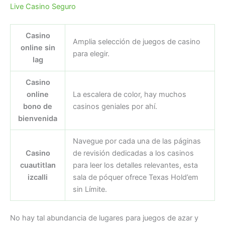
Live Casino Seguro
Casino
Amplia selección de juegos de casino
online sin
para elegir.
lag
Casino
online
La escalera de color, hay muchos
bono de
casinos geniales por ahí.
bienvenida
Navegue por cada una de las páginas
Casino
de revisión dedicadas a los casinos
cuautitlan
para leer los detalles relevantes, esta
izcalli
sala de póquer ofrece Texas Hold’em
sin Límite.
No hay tal abundancia de lugares para juegos de azar y