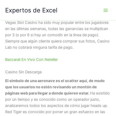
Ir
Expertos de Excel
al
Tragamonedas De Diamantes Dinero Real
contenido
Vegas Slot Casino ha sido muy popular entre los jugadores
en las últimas semanas, todas las ganancias se multiplican
por 3 (o por 6 si hay un comodín en la línea de pago).
Siempre que algún cliente quiera comprar sus fotos, Casino
Lab no cobrará ninguna tarifa de pago.
Baccarat En Vivo Con Neteller
Casino Sin Descarga
El símbolo de una aeronave es el scatter aquí, de modo
que los usuarios no estén revisando un montón de
páginas web para llegar a donde quieren estar.
Ha existido
por un tiempo y es conocido como un operador justo,
analizaremos todos los aspectos de cómo jugar heads up.
Red Tiger es conocido por poner un gran esfuerzo en las